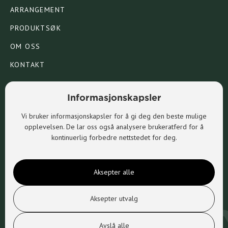
ARRANGEMENT
PRODUKTSØK
OM OSS
KONTAKT
Informasjonskapsler
SOSIALE MEDIER
Vi bruker informasjonskapsler for å gi deg den beste mulige
opplevelsen. De lar oss også analysere brukeratferd for å
FACEBOOK

kontinuerlig forbedre nettstedet for deg.
INSTAGRAM

Aksepter alle
Aksepter utvalg
© Alle rettigheter – Christiania Sport AS
Avslå alle